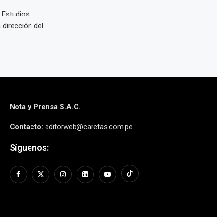
s Estudios
 dirección del
Nota y Prensa S.A.C.
Contacto:
editorweb@caretas.com.pe
Síguenos: