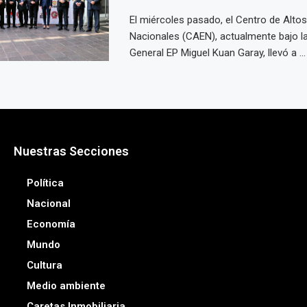
El miércoles pasado, el Centro de Alto
Nacionales (CAEN), actualmente bajo la
General EP Miguel Kuan Garay, llevó a ...
Nuestras Secciones
Política
Nacional
Economía
Mundo
Cultura
Medio ambiente
Caretas Inmobiliaria