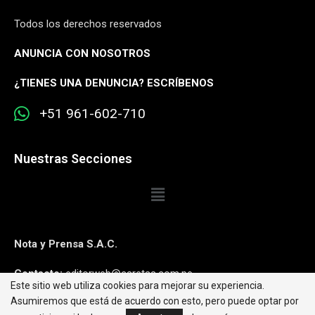
Todos los derechos reservados
ANUNCIA CON NOSOTROS
¿
TIENES UNA DENUNCIA? ESCRÍBENOS
+51 961-602-710
Nuestras Secciones
Nota y Prensa S.A.C.
Contacto:
editorweb@caretas.com.pe
Este sitio web utiliza cookies para mejorar su experiencia.
Asumiremos que está de acuerdo con esto, pero puede optar por
Síguenos: