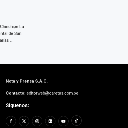
o Chinchipe La
ental de San
ías ...
Nota y Prensa S.A.C.
Contacto:
editorweb@caretas.com.pe
Síguenos: