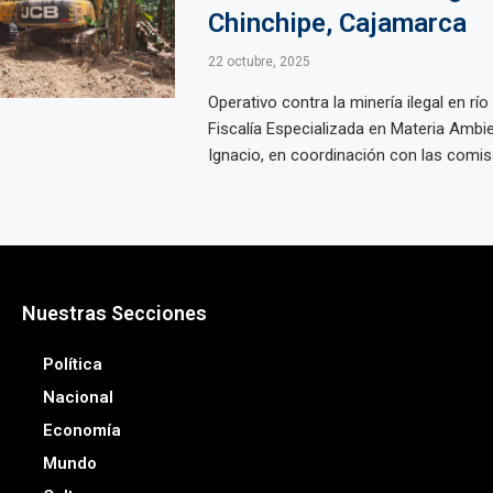
Chinchipe, Cajamarca
22 octubre, 2025
Operativo contra la minería ilegal en rí
Fiscalía Especializada en Materia Ambi
Ignacio, en coordinación con las comisar
Nuestras Secciones
Política
Nacional
Economía
Mundo