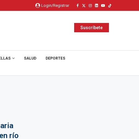
Login/Registrar
Suscríbete
ELLAS
SALUD
DEPORTES
aria
en río