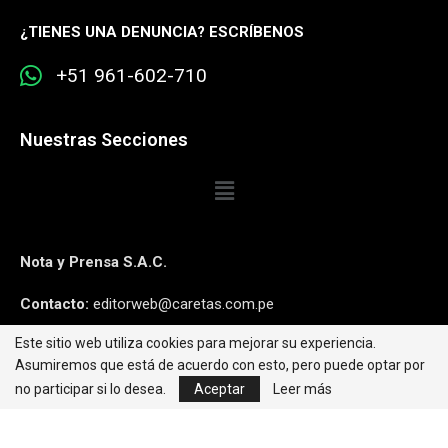
¿
TIENES UNA DENUNCIA? ESCRÍBENOS
+51 961-602-710
Nuestras Secciones
Nota y Prensa S.A.C.
Contacto:
editorweb@caretas.com.pe
Este sitio web utiliza cookies para mejorar su experiencia.
Síguenos:
Asumiremos que está de acuerdo con esto, pero puede optar por
no participar si lo desea.
Aceptar
Leer más