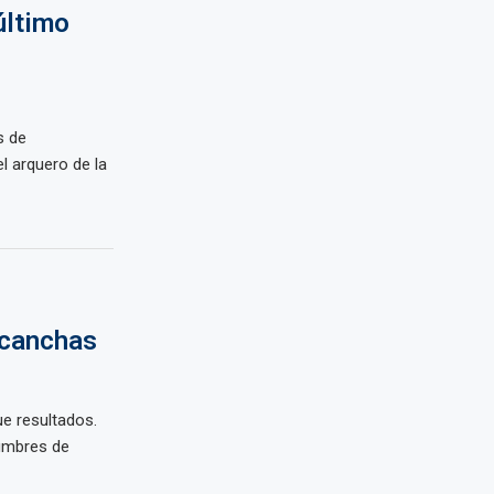
último
s de
l arquero de la
 canchas
e resultados.
umbres de