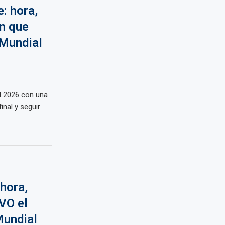
: hora,
ón que
 Mundial
l 2026 con una
inal y seguir
hora,
VO el
Mundial