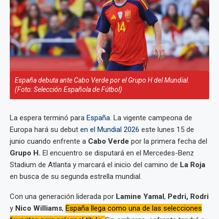
España debuta ante Cabo Verde por el Grupo H del Mundial.
(Foto: Selección Española de Fútbol)
La espera terminó para
España
. La vigente campeona de
Europa hará su debut
en el Mundial 2026
este lunes 15 de
junio cuando enfrente a
Cabo Verde
por la primera fecha del
Grupo H.
El encuentro se disputará en el Mercedes-Benz
Stadium de Atlanta y marcará el inicio del camino de
La Roja
en busca de su segunda estrella mundial.
Con una generación liderada por
Lamine Yamal
,
Pedri, Rodri
y
Nico Williams
,
España llega como una de las selecciones