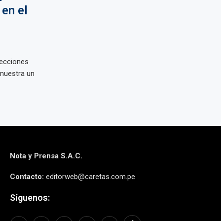
en el
lecciones
 muestra un
Nota y Prensa S.A.C.
Contacto:
editorweb@caretas.com.pe
Síguenos: