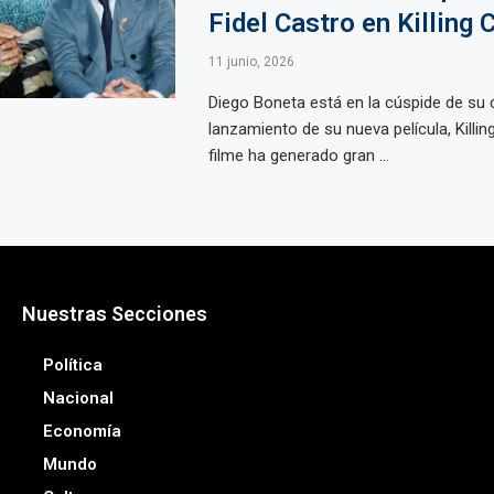
Fidel Castro en Killing 
11 junio, 2026
Diego Boneta está en la cúspide de su c
lanzamiento de su nueva película, Killin
filme ha generado gran ...
Nuestras Secciones
Política
Nacional
Economía
Mundo