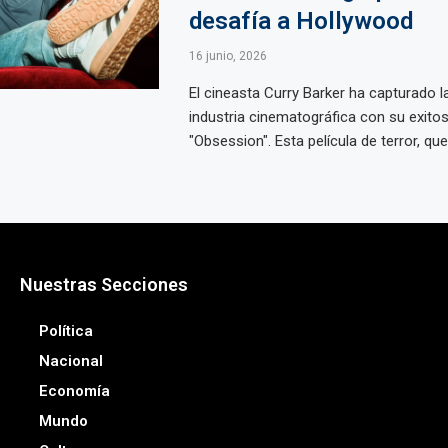
desafía a Hollywood
16 junio, 2026
El cineasta Curry Barker ha capturado l
industria cinematográfica con su exito
"Obsession". Esta película de terror, que 
Nuestras Secciones
Política
Nacional
Economía
Mundo