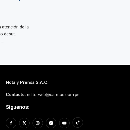
a atención de la
so debut,
...
Nota y Prensa S.A.C.
Contacto:
editorweb@caretas.com.pe
Síguenos: