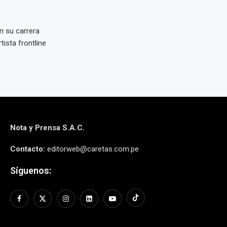
n su carrera
ista frontline
Nota y Prensa S.A.C.
Contacto:
editorweb@caretas.com.pe
Síguenos: