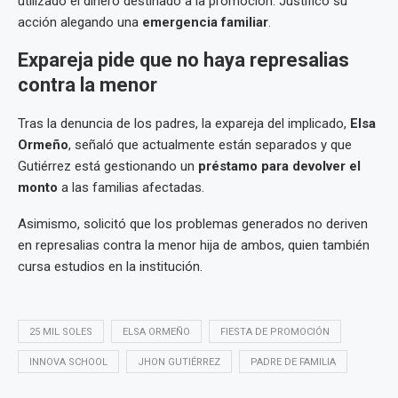
utilizado el dinero destinado a la promoción. Justificó su
acción alegando una
emergencia familiar
.
Expareja pide que no haya represalias
contra la menor
Tras la denuncia de los padres, la expareja del implicado,
Elsa
Ormeño
, señaló que actualmente están separados y que
Gutiérrez está gestionando un
préstamo para devolver el
monto
a las familias afectadas.
Asimismo, solicitó que los problemas generados no deriven
en represalias contra la menor hija de ambos, quien también
cursa estudios en la institución.
25 MIL SOLES
ELSA ORMEÑO
FIESTA DE PROMOCIÓN
INNOVA SCHOOL
JHON GUTIÉRREZ
PADRE DE FAMILIA