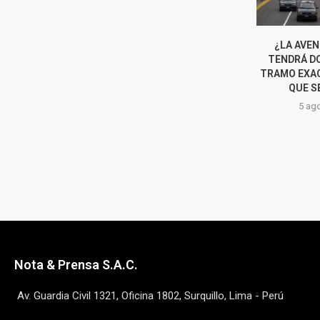
¿CUÁLES SON LOS CUATRO
¿LA AVENID
EVENTOS INTERNACIONALES
TENDRÁ DOB
QUE SE DARÁN EN LIMA?
TRAMO EXACTO
QUE SE E
5 agosto, 2026
5 agost
Nota & Prensa S.A.C.
Av. Guardia Civil 1321, Oficina 1802, Surquillo, Lima - Perú