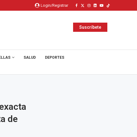
Login/Registrar
Suscríbete
ELLAS
SALUD
DEPORTES
 exacta
ta de