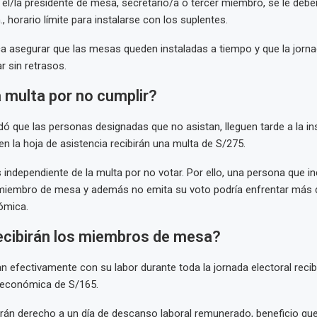
/la presidente de mesa, secretario/a o tercer miembro, se le debe
., horario límite para instalarse con los suplentes.
 asegurar que las mesas queden instaladas a tiempo y que la jorna
 sin retrasos.
a multa por no cumplir?
ó que las personas designadas que no asistan, lleguen tarde a la ins
n la hoja de asistencia recibirán una multa de S/275.
 independiente de la multa por no votar. Por ello, una persona que i
iembro de mesa y además no emita su voto podría enfrentar más 
ómica.
ecibirán los miembros de mesa?
 efectivamente con su labor durante toda la jornada electoral recib
económica de S/165.
án derecho a un día de descanso laboral remunerado, beneficio que