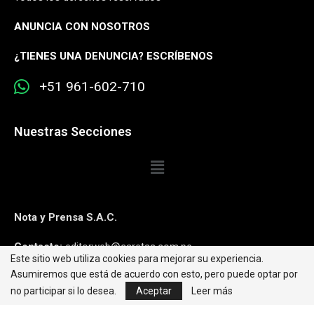
ANUNCIA CON NOSOTROS
¿
TIENES UNA DENUNCIA? ESCRÍBENOS
+51 961-602-710
Nuestras Secciones
Nota y Prensa S.A.C.
Contacto:
editorweb@caretas.com.pe
Este sitio web utiliza cookies para mejorar su experiencia.
Asumiremos que está de acuerdo con esto, pero puede optar por
Síguenos:
no participar si lo desea.
Aceptar
Leer más