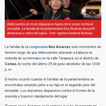
Delincuentes en moto dispararon hasta cinco veces contra el
inmueble. La familia de la parlamentaria Kira Alcarraz descartó
amenazas o cobro de cupos. Foto: captura América Noticias
La familia de la
congresista
Kira Alcarraz
vivió momentos de
tensión luego de que delincuentes atacaran a balazos la
vivienda de su hermano en la calle Tarapacá, en el distrito de
Comas
, la noche del último 29 de junio alrededor de las 10:00
p. m.
El hecho ocurrió cuando el familiar de la parlamentaria se
encontraba cenando junto a su hija en el segundo piso del
inmueble. Los atacantes dispararon contra el frontis de la
vivienda y huyeron rápidamente del lugar.