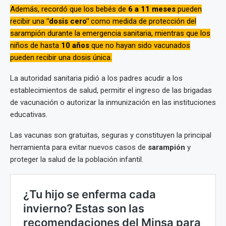
Además, recordó que los bebés de
6 a 11 meses
pueden
recibir una
"dosis cero"
como medida de protección del
sarampión durante la emergencia sanitaria, mientras que los
niños de hasta
10 años
que no hayan sido vacunados
pueden recibir una dosis única.
La autoridad sanitaria pidió a los padres acudir a los
establecimientos de salud, permitir el ingreso de las brigadas
de vacunación o autorizar la inmunización en las instituciones
educativas.
Las vacunas son gratuitas, seguras y constituyen la principal
herramienta para evitar nuevos casos de
sarampión
y
proteger la salud de la población infantil.