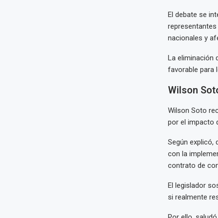
El debate se in
representantes 
nacionales y af
La eliminación 
favorable para l
Wilson Soto
Wilson Soto rec
por el impacto 
Según explicó, 
con la implemen
contrato de con
El legislador s
si realmente res
Por ello, salud