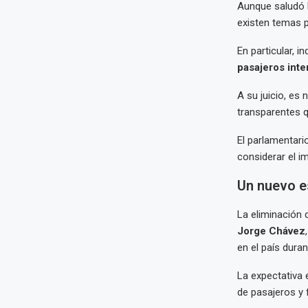
Aunque saludó l
existen temas p
En particular, i
pasajeros inte
A su juicio, es 
transparentes q
El parlamentari
considerar el i
Un nuevo e
La eliminación 
Jorge Chávez
en el país dura
La expectativa 
de pasajeros y 