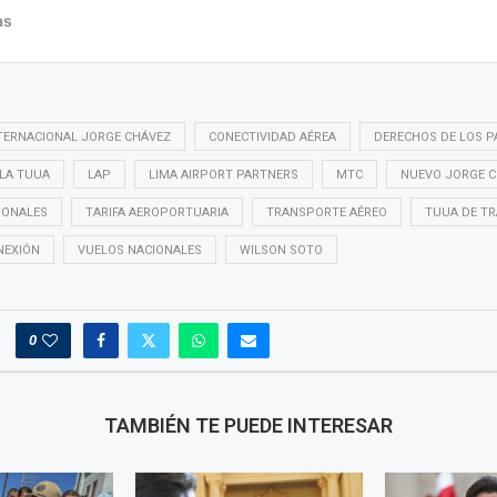
TERNACIONAL JORGE CHÁVEZ
CONECTIVIDAD AÉREA
DERECHOS DE LOS 
 LA TUUA
LAP
LIMA AIRPORT PARTNERS
MTC
NUEVO JORGE 
IONALES
TARIFA AEROPORTUARIA
TRANSPORTE AÉREO
TUUA DE TR
NEXIÓN
VUELOS NACIONALES
WILSON SOTO
0
TAMBIÉN TE PUEDE INTERESAR