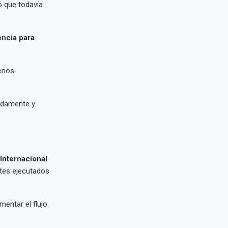
ó que todavía
ncia para
erios
uadamente y
Internacional
ntes ejecutados
mentar el flujo
.