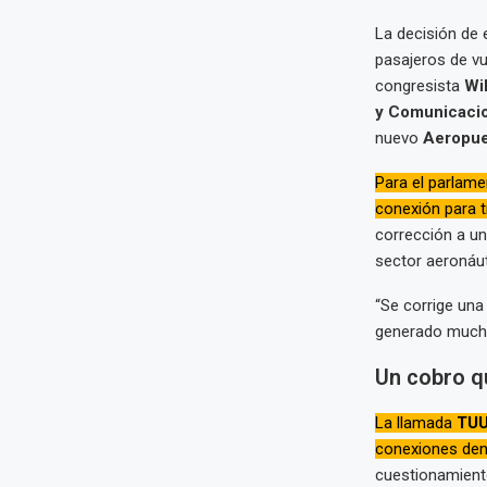
La decisión de 
pasajeros de vu
congresista
Wi
y Comunicaci
nuevo
Aeropue
Para el parlamen
conexión para tr
corrección a un
sector aeronáut
“Se corrige una
generado mucha
Un cobro q
La llamada
TUU
conexiones dent
cuestionamiento