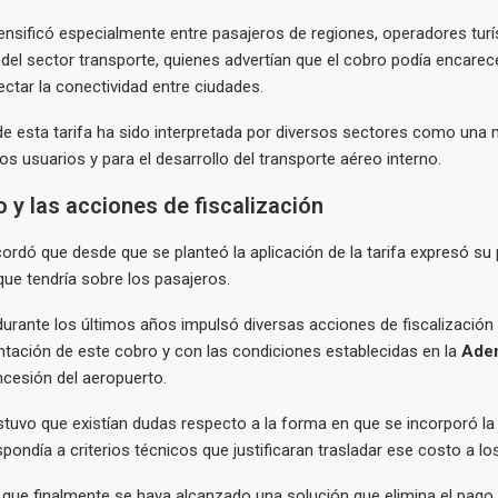
tensificó especialmente entre pasajeros de regiones, operadores turí
del sector transporte, quienes advertían que el cobro podía encarece
ectar la conectividad entre ciudades.
de esta tarifa ha sido interpretada por diversos sectores como una
os usuarios y para el desarrollo del transporte aéreo interno.
 y las acciones de fiscalización
ordó que desde que se planteó la aplicación de la tarifa expresó s
que tendría sobre los pasajeros.
durante los últimos años impulsó diversas acciones de fiscalización
tación de este cobro y con las condiciones establecidas en la
Aden
cesión del aeropuerto.
ostuvo que existían dudas respecto a la forma en que se incorporó la 
pondía a criterios técnicos que justificaran trasladar ese costo a lo
ó que finalmente se haya alcanzado una solución que elimina el pago