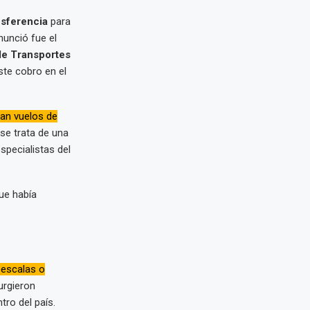
nsferencia
para
unció fue el
de Transportes
ste cobro en el
zan vuelos de
e trata de una
specialistas del
ue había
 escalas o
urgieron
ro del país.