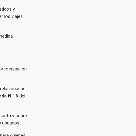
sticos y
r los viajes
 medida
u preocupación
 relacionadas
da N.° 6
del
tarifa y sobre
s usuarios.
 para quienes