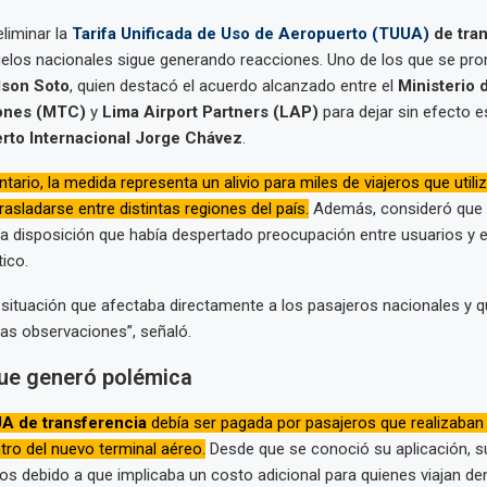
eliminar la
Tarifa Unificada de Uso de Aeropuerto (TUUA)
de tra
elos nacionales sigue generando reacciones. Uno de los que se pron
lson Soto
, quien destacó el acuerdo alcanzado entre el
Ministerio 
ones (MTC)
y
Lima Airport Partners (LAP)
para dejar sin efecto e
rto Internacional Jorge Chávez
.
tario, la medida representa un alivio para miles de viajeros que utili
asladarse entre distintas regiones del país.
Además, consideró que s
a disposición que había despertado preocupación entre usuarios y e
ico.
 situación que afectaba directamente a los pasajeros nacionales y q
s observaciones”, señaló.
ue generó polémica
A de transferencia
debía ser pagada por pasajeros que realizaban
ro del nuevo terminal aéreo.
Desde que se conoció su aplicación, s
s debido a que implicaba un costo adicional para quienes viajan dent