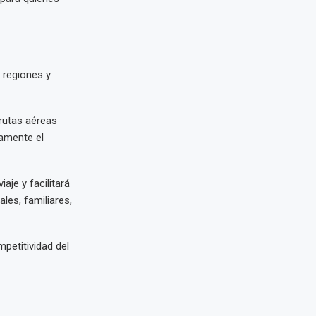
 regiones y
rutas aéreas
tamente el
aje y facilitará
les, familiares,
petitividad del