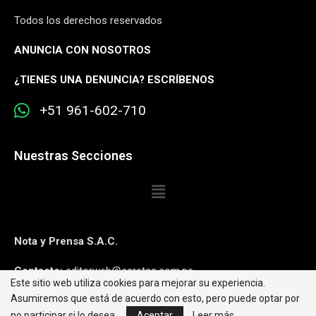
Todos los derechos reservados
ANUNCIA CON NOSOTROS
¿
TIENES UNA DENUNCIA? ESCRÍBENOS
+51 961-602-710
Nuestras Secciones
Nota y Prensa S.A.C.
Contacto:
editorweb@caretas.com.pe
Este sitio web utiliza cookies para mejorar su experiencia.
Asumiremos que está de acuerdo con esto, pero puede optar por
Síguenos:
no participar si lo desea.
Aceptar
Leer más