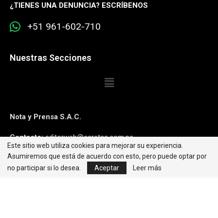
¿
TIENES UNA DENUNCIA? ESCRÍBENOS
+51 961-602-710
Nuestras Secciones
Nota y Prensa S.A.C.
Contacto:
editorweb@caretas.com.pe
Este sitio web utiliza cookies para mejorar su experiencia.
Asumiremos que está de acuerdo con esto, pero puede optar por
Síguenos:
no participar si lo desea.
Aceptar
Leer más