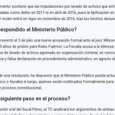
gumento sostiene que las imputaciones por lavado de activos que enf
adas como delito en 2011 ni en abril de 2016, pues la tipificación en
9 recién entró en vigor en noviembre de 2016, tras los hechos denun
espondido el Ministerio Público?
 presentó el 2 de julio una nueva acusación formal ante el juez Wilso
35 años de prisión para Keiko Fujimori. La Fiscalía acusa a la lideresa
os de lavado de activos agravado en organización criminal, en conc
ca y falsa declaración en procedimiento administrativo, en agravio d
 de una resolución, ha dispuesto que el Ministerio Público pueda act
ico o fiscales a cargo, quienes serán notificados formalmente para 
 proceso constitucional.
 siguiente paso en el proceso?
ación oral del fiscal Pérez, el TC analizará los argumentos de ambas