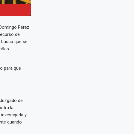
é Domingo Pérez
recurso de
n busca que se
pañas
co para que
o Juzgado de
ntra la
 investigada y
ente cuando