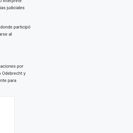
o intérprete
as judiciales
 donde participó
arse al
gaciones por
lo Odebrecht y
ente para