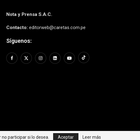
Nota y Prensa S.A.C.
Contacto:
editorweb@caretas.com.pe
Síguenos:
no participar si lo desea.
Aceptar
Leer más