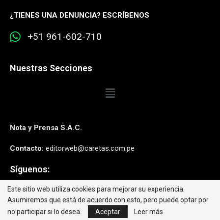
¿
TIENES UNA DENUNCIA? ESCRÍBENOS
+51 961-602-710
Nuestras Secciones
Nota y Prensa S.A.C.
Contacto:
editorweb@caretas.com.pe
Síguenos:
Este sitio web utiliza cookies para mejorar su experiencia.
Asumiremos que está de acuerdo con esto, pero puede optar por
no participar si lo desea.
Aceptar
Leer más