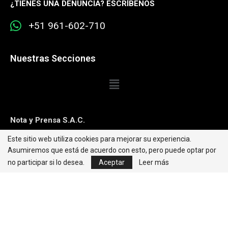
¿
TIENES UNA DENUNCIA? ESCRÍBENOS
+51 961-602-710
Nuestras Secciones
Nota y Prensa S.A.C.
Este sitio web utiliza cookies para mejorar su experiencia.
Contacto:
editorweb@caretas.com.pe
Asumiremos que está de acuerdo con esto, pero puede optar por
Síguenos:
no participar si lo desea.
Aceptar
Leer más