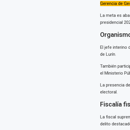
Gerencia de Gest
La meta es abas
presidencial 20
Organismo
El jefe interino
de Lurín.
También partici
el Ministerio Pú
La presencia de
electoral.
Fiscalía f
La fiscal supre
delito destacad