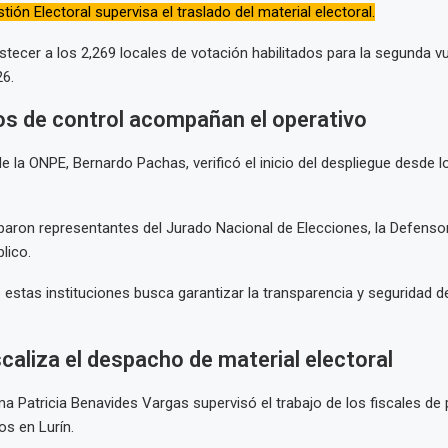
ión Electoral supervisa el traslado del material electoral.
tecer a los 2,269 locales de votación habilitados para la segunda vu
26.
s de control acompañan el operativo
 de la ONPE, Bernardo Pachas, verificó el inicio del despliegue desde
paron representantes del Jurado Nacional de Elecciones, la Defensor
blico.
 estas instituciones busca garantizar la transparencia y seguridad d
iscaliza el despacho de material electoral
ma Patricia Benavides Vargas supervisó el trabajo de los fiscales de 
os en Lurín.