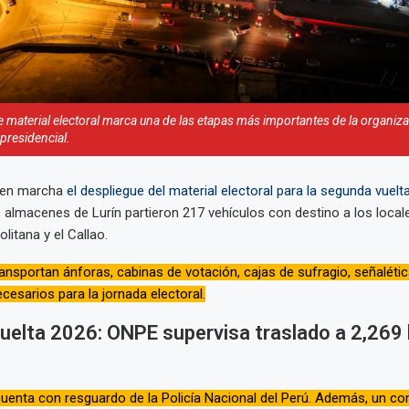
e material electoral marca una de las etapas más importantes de la organiza
presidencial.
en marcha
el despliegue del material electoral para la segunda vuelt
almacenes de Lurín partieron 217 vehículos con destino a los local
litana y el Callao.
ansportan ánforas, cabinas de votación, cajas de sufragio, señalétic
esarios para la jornada electoral.
elta 2026: ONPE supervisa traslado a 2,269 
uenta con resguardo de la Policía Nacional del Perú. Además, un co