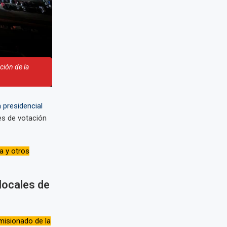
ción de la
a presidencial
es de votación
a y otros
locales de
misionado de la