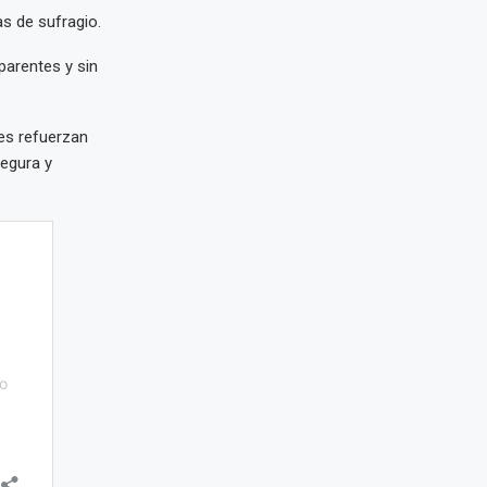
as de sufragio.
parentes y sin
des refuerzan
segura y