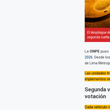
El despliegue d
segunda vuelta 
La
ONPE
puso 
2026.
Desde los 
de Lima Metropo
Las unidades tr
implementos nec
Segunda vu
votación
Cada vehículo c