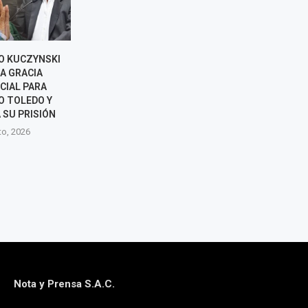
O KUCZYNSKI
KEIKO FUJIMORI FELICITA A
NORMA YARRO
A GRACIA
ABELARDO DE LA ESPRIELLA
POSIBLE 
CIAL PARA
TRAS ASUMIR LA PRESIDENCIA
REELECCIÓN 
O TOLEDO Y
DE COLOMBIA
RAFAEL LÓPEZ
 SU PRISIÓN
8 agosto, 2026
7 agos
to, 2026
Nota y Prensa S.A.C.