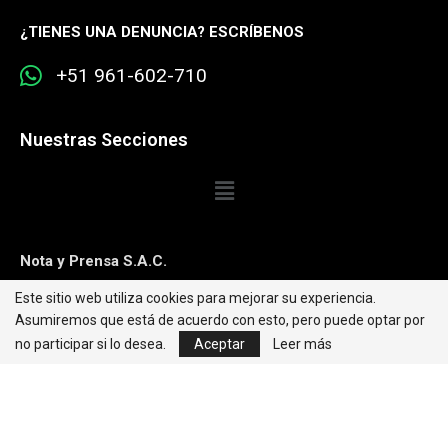
¿
TIENES UNA DENUNCIA? ESCRÍBENOS
+51 961-602-710
Nuestras Secciones
Nota y Prensa S.A.C.
Este sitio web utiliza cookies para mejorar su experiencia.
Contacto:
editorweb@caretas.com.pe
Asumiremos que está de acuerdo con esto, pero puede optar por
Síguenos:
no participar si lo desea.
Aceptar
Leer más