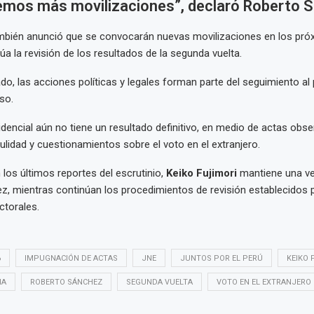
emos más movilizaciones”, declaró Roberto 
mbién anunció que se convocarán nuevas movilizaciones en los próx
úa la revisión de los resultados de la segunda vuelta.
do, las acciones políticas y legales forman parte del seguimiento al
so.
idencial aún no tiene un resultado definitivo, en medio de actas obse
nulidad y cuestionamientos sobre el voto en el extranjero.
los últimos reportes del escrutinio,
Keiko Fujimori
mantiene una ve
, mientras continúan los procedimientos de revisión establecidos p
ctorales.
6
IMPUGNACIÓN DE ACTAS
JNE
JUNTOS POR EL PERÚ
KEIKO 
MA
ROBERTO SÁNCHEZ
SEGUNDA VUELTA
VOTO EN EL EXTRANJERO