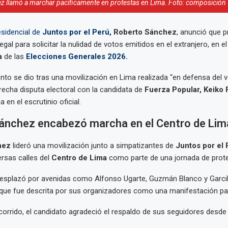
z llamó a marchar pacíficamente en protestas en Lima. Foto: composición
sidencial de
Juntos por el Perú,
Roberto Sánchez
, anunció que p
gal para solicitar la nulidad de votos emitidos en el extranjero, en e
a
de las
Elecciones Generales 2026.
nto se dio tras una movilización en Lima realizada “en defensa del v
recha disputa electoral con la candidata de
Fuerza Popular, Keiko 
 en el escrutinio oficial.
ánchez encabezó marcha en el Centro de Lim
hez
lideró una movilización junto a simpatizantes de
Juntos por el 
ersas calles del
Centro de Lima
como parte de una jornada de prote
esplazó por avenidas como Alfonso Ugarte, Guzmán Blanco y Garcil
que fue descrita por sus organizadores como una manifestación pac
recorrido, el candidato agradeció el respaldo de sus seguidores desde