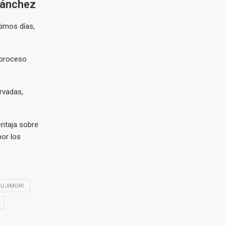
Sánchez
imos días,
 proceso
rvadas,
ntaja sobre
or los
FUJIMORI