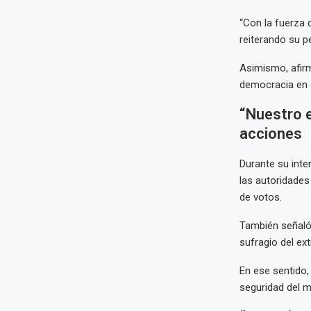
“Con la fuerza d
reiterando su p
Asimismo, afir
democracia en e
“Nuestro e
acciones
Durante su inte
las autoridades
de votos.
También señaló
sufragio del ext
En ese sentido,
seguridad del ma