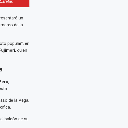
 Caretas
resentará un
l marco de la
oto popular”, en
Fujimori
, quien
a
Perú,
sta.
aso de la Vega,
ífica.
 el balcón de su