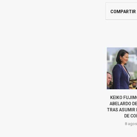
COMPARTIR
PEDRO PABLO KUCZYNSKI
KEIKO FUJIMO
RESPALDA GRACIA
ABELARDO DE 
PRESIDENCIAL PARA
TRAS ASUMIR L
ALEJANDRO TOLEDO Y
DE CO
CUESTIONA SU PRISIÓN
8 agost
8 agosto, 2026