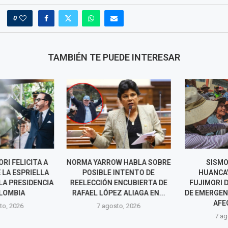
0
TAMBIÉN TE PUEDE INTERESAR
RI FELICITA A
NORMA YARROW HABLA SOBRE
SISMO E
LA ESPRIELLA
POSIBLE INTENTO DE
HUANCAVEL
A PRESIDENCIA
REELECCIÓN ENCUBIERTA DE
FUJIMORI DE
LOMBIA
RAFAEL LÓPEZ ALIAGA EN...
DE EMERGENCI
AFECT
o, 2026
7 agosto, 2026
7 agos