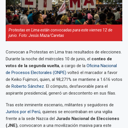
Protestas en Lima están convocadas para este viernes 12 de
junio. Foto: Jesús Maza/Caretas
Convocan a Protestas en Lima tras resultados de elecciones.
Durante la noche del miércoles 10 de junio, el
conteo de
votos de la segunda vuelta
, a cargo de la
Oficina Nacional
de Procesos Electorales (ONPE)
volteó el marcador a favor
de Keiko Fujimori, quien, al 98,271% se mantiene a 1.616 votos
de
Roberto Sánchez
. El cómputo, desfavorable para el
aspirante presidencial, generó un descontento en sus filas.
Tras este inminente escenario, militantes y seguidores de
Juntos por el Perú
, quienes se encontraban en una vigilia
frente a la sede Nazca del
Jurado Nacional de Elecciones
(JNE)
, convocaron a una movilización masiva para este