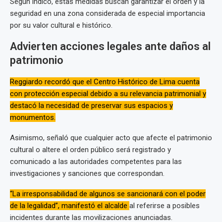
Según indicó, estas medidas buscan garantizar el orden y la
seguridad en una zona considerada de especial importancia
por su valor cultural e histórico.
Advierten acciones legales ante daños al
patrimonio
Reggiardo recordó que el Centro Histórico de Lima cuenta
con protección especial debido a su relevancia patrimonial y
destacó la necesidad de preservar sus espacios y
monumentos.
Asimismo, señaló que cualquier acto que afecte el patrimonio
cultural o altere el orden público será registrado y
comunicado a las autoridades competentes para las
investigaciones y sanciones que correspondan.
“La irresponsabilidad de algunos se sancionará con el poder
de la legalidad”, manifestó el alcalde
al referirse a posibles
incidentes durante las movilizaciones anunciadas.