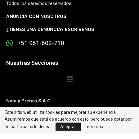
Todos los derechos reservados
ANUNCIA CON NOSOTROS
¿
TIENES UNA DENUNCIA? ESCRÍBENOS
+51 961-602-710
Nuestras Secciones
Nota y Prensa S.A.C.
Este sitio web utiliza cookies para mejorar su experiencia.
Contacto:
editorweb@caretas.com.pe
Asumiremos que está de acuerdo con esto, pero puede optar por
Síguenos:
no participar si lo desea.
Aceptar
Leer más