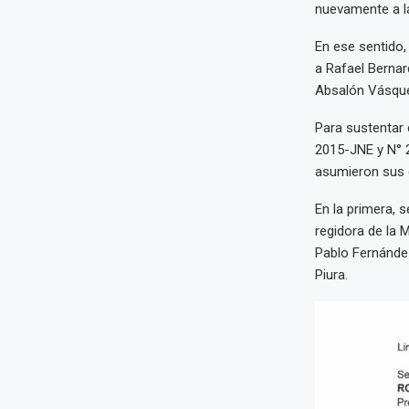
nuevamente a la
En ese sentido, 
a Rafael Bernar
Absalón Vásquez
Para sustentar e
2015-JNE y N° 
asumieron sus c
En la primera, s
regidora de la 
Pablo Fernández
Piura.