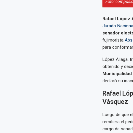
Foto: composic
Rafael López 
Jurado Naciona
senador elect
fujimorista
Abs
para conformar 
López Aliaga, t
obtenido y deci
Municipalidad
declaró su insc
Rafael Lóp
Vásquez
Luego de que e
remitiera el pe
cargo de senado