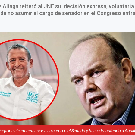
 Aliaga reiteró al JNE su "decisión expresa, voluntaria
 de no asumir el cargo de senador en el Congreso entr
iaga insiste en renunciar a su curul en el Senado y busca transferirlo a Abs