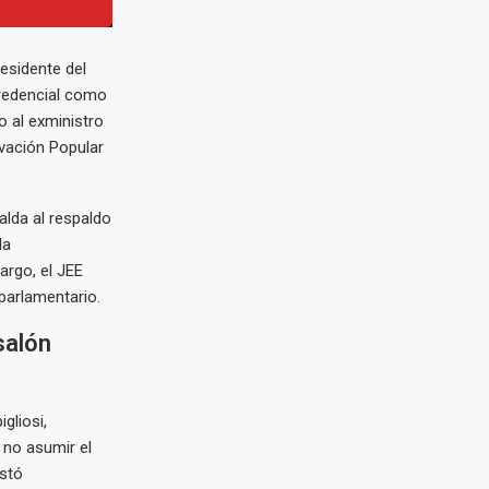
residente del
credencial como
o al exministro
vación Popular
alda al respaldo
la
argo, el JEE
parlamentario.
salón
gliosi,
 no asumir el
nstó