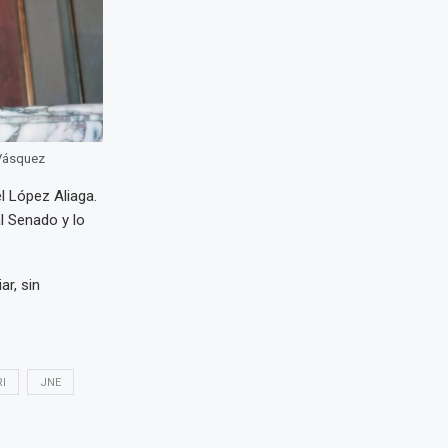
 Vásquez
l López Aliaga.
l Senado y lo
r, sin
I
JNE