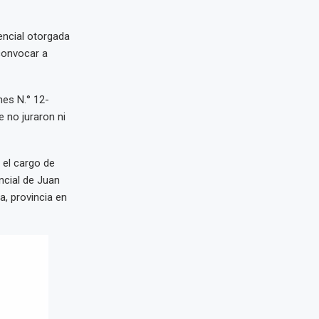
dencial otorgada
convocar a
nes N.° 12-
 no juraron ni
 el cargo de
ncial de Juan
a, provincia en