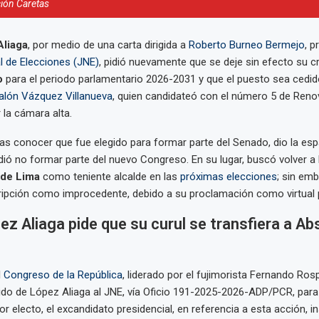
ión Caretas
Aliaga
, por medio de una carta dirigida a
Roberto Burneo Bermejo
, p
l de Elecciones (JNE)
, pidió nuevamente que se deje sin efecto su 
o
para el periodo parlamentario 2026-2031 y que el puesto sea cedid
alón Vázquez Villanueva
, quien candidateó con el número 5 de Reno
la cámara alta.
ras conocer que fue elegido para formar parte del Senado, dio la esp
dió no formar parte del nuevo Congreso. En su lugar, buscó volver a 
 de Lima
como teniente alcalde en las
próximas elecciones
; sin emb
ripción como improcedente, debido a su proclamación como virtual 
ez Aliaga pide que su curul se transfiera a Ab
l
Congreso de la República
, liderado por el fujimorista Fernando Rospi
dido de López Aliaga al JNE, vía Oficio 191-2025-2026-ADP/PCR, para
r electo, el excandidato presidencial, en referencia a esta acción, i