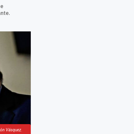
 e
ante.
alón Vásquez.