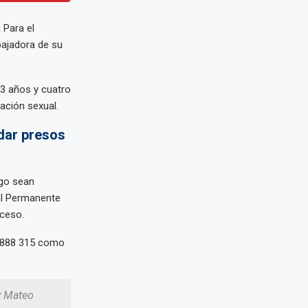
 Para el
bajadora de su
13 años y cuatro
lación sexual.
ndar presos
ago sean
nal Permanente
oceso.
S/ 888 315 como
y Mateo