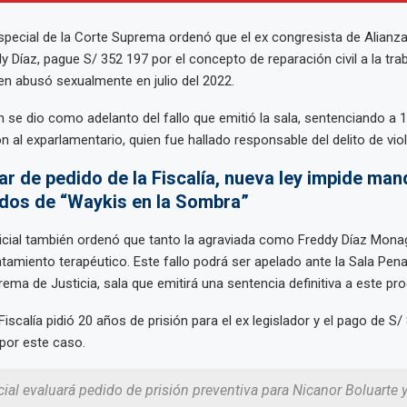
special de la Corte Suprema ordenó que el ex congresista de Alianza
y Díaz, pague S/ 352 197 por el concepto de reparación civil a la tra
n abusó sexualmente en julio del 2022.
n se dio como adelanto del fallo que emitió la sala, sentenciando a 
n al exparlamentario, quien fue hallado responsable del delito de vio
ar de pedido de la Fiscalía, nueva ley impide ma
ados de “Waykis en la Sombra”
dicial también ordenó que tanto la agraviada como Freddy Díaz Mon
tamiento terapéutico. Este fallo podrá ser apelado ante la Sala Pe
rema de Justicia, sala que emitirá una sentencia definitiva a este pr
 Fiscalía pidió 20 años de prisión para el ex legislador y el pago de 
 por este caso.
ial evaluará pedido de prisión preventiva para Nicanor Boluarte 