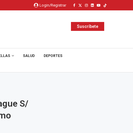
Login/Registrar
Suscríbete
ELLAS
SALUD
DEPORTES
ague S/
omo