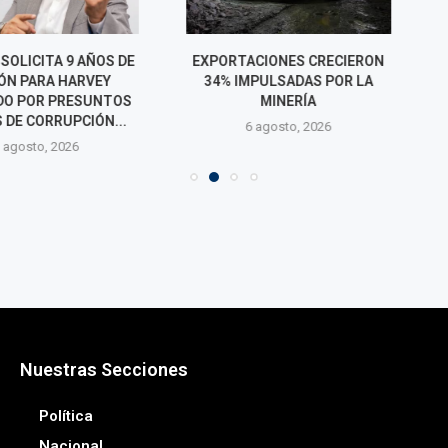
CITA 9 AÑOS DE
EXPORTACIONES CRECIERON
CONCEJO DE 
ARA HARVEY
34% IMPULSADAS POR LA
VACANCIA DE
R PRESUNTOS
MINERÍA
Y LEO DE PAZ 
ORRUPCIÓN...
6 agosto, 2026
6 agos
o, 2026
Nuestras Secciones
Política
Nacional