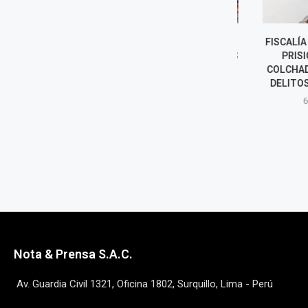
LUNA VICTORIA ASUME COMO
FISCALÍA SOLI
JEFE DE LA SUNAT: LOS RETOS
PRISIÓN P
DEL NUEVO
COLCHADO PO
SUPERINTENDENTE
DELITOS DE C
6 agosto, 2026
6 agost
Nota & Prensa S.A.C.
Av. Guardia Civil 1321, Oficina 1802, Surquillo, Lima - Perú