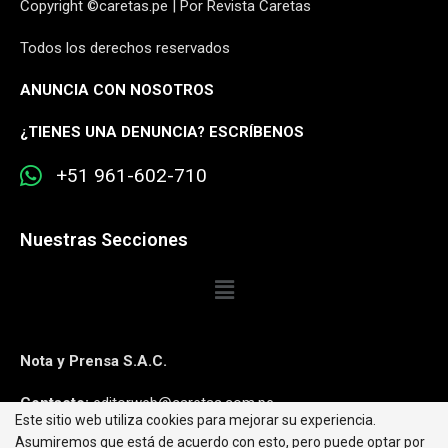
Copyright ©caretas.pe | Por Revista Caretas
Todos los derechos reservados
ANUNCIA CON NOSOTROS
¿
TIENES UNA DENUNCIA? ESCRÍBENOS
+51 961-602-710
Nuestras Secciones
Nota y Prensa S.A.C.
Contacto:
editorweb@caretas.com.pe
Este sitio web utiliza cookies para mejorar su experiencia.
Asumiremos que está de acuerdo con esto, pero puede optar por
Síguenos: