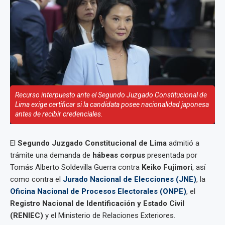
Recurso interpuesto ante el Segundo Juzgado Constitucional de
Lima exige certificar si la candidata posee nacionalidad japonesa
antes de recibir credenciales.
El
Segundo Juzgado Constitucional de Lima
admitió a
trámite una demanda de
hábeas corpus
presentada por
Tomás Alberto Soldevilla Guerra contra
Keiko Fujimori
, así
como contra el
Jurado Nacional de Elecciones (JNE)
, la
Oficina Nacional de Procesos Electorales (ONPE)
, el
Registro Nacional de Identificación y Estado Civil
(RENIEC)
y el Ministerio de Relaciones Exteriores.