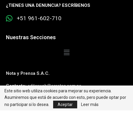
¿
TIENES UNA DENUNCIA? ESCRÍBENOS
+51 961-602-710
Nuestras Secciones
Nota y Prensa S.A.C.
Contacto:
editorweb@caretas.com.pe
Este sitio web utiliza cookies para mejorar su experiencia.
Asumiremos que está de acuerdo con esto, pero puede optar por
Síguenos:
no participar si lo desea.
Aceptar
Leer más