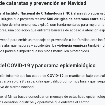
e cataratas y prevención en Navidad
a al
Instituto Nacional de Oftalmología (INO)
, el ministro supervisó
rúrgica que proyecta realizar
500 cirugías de cataratas entre el 7
te tipo de intervenciones, explicó, son fundamentales para mejorar la 
res, una población que enfrenta barreras de acceso a atención espe
echó para emitir un mensaje de prevención a las familias ante las fi
 evitar quemaduras y accidentes.
La violencia empieza también d
a los padres a impedir que los niños manipulen pirotécnicos.
 del COVID-19 y panorama epidemiológico
mbién informó que los casos de
COVID-19
se mantienen bajo control.
straron solo
28 casos
, cifra que calificó como muy baja y que, según
vo de alarma nacional.
e, el Minsa busca consolidar un mensaje de estabilidad epidemiológ
os desafíos logísticos y operativos que enfrenta el sector.