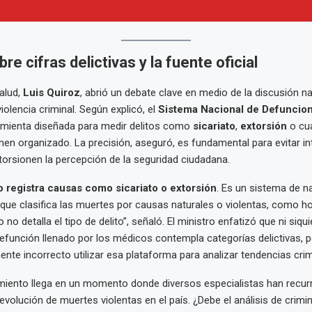
re cifras delictivas y la fuente oficial
Salud,
Luis Quiroz
, abrió un debate clave en medio de la discusión na
iolencia criminal. Según explicó, el
Sistema Nacional de Defuncio
amienta diseñada para medir delitos como
sicariato
,
extorsión
o cua
imen organizado. La precisión, aseguró, es fundamental para evitar i
torsionen la percepción de la seguridad ciudadana.
 registra causas como sicariato o extorsión
. Es un sistema de n
que clasifica las muertes por causas naturales o violentas, como h
 no detalla el tipo de delito”, señaló. El ministro enfatizó que ni siqui
defunción llenado por los médicos contempla categorías delictivas, p
te incorrecto utilizar esa plataforma para analizar tendencias crim
miento llega en un momento donde diversos especialistas han recur
 evolución de muertes violentas en el país. ¿Debe el análisis de crimi