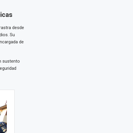
licas
rrastra desde
idios. Su
 encargada de
un sustento
eguridad