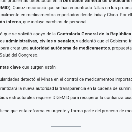
n los problemas detectados en la
Dirección General de Medicamen
EMID)
, Quiroz reconoció que se han encontrado fallas en los proces
ecialmente en medicamentos importados desde India y China. Por el
ón interna
, que incluye cambios de personal.
có que se solicitó apoyo de la
Contraloría General de la República
des
administrativas, civiles y penales
, y adelantó que el Gobierno t
 para crear una
autoridad autónoma de medicamentos
, propuesta
Salud del Congreso.
ntas clave
que surgen están:
gularidades detectó el Minsa en el control de medicamentos import
antizará la nueva autoridad la transparencia en la cadena de sumini
ios estructurales requiere DIGEMID para recuperar la confianza ci
stiene que esta reforma es urgente y forma parte del proceso de mo