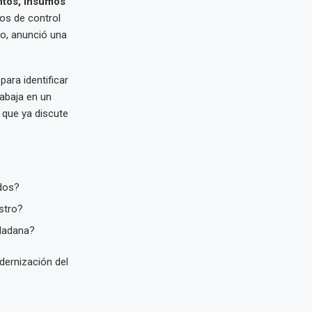
tos, Insumos
os de control
lo, anunció una
para identificar
rabaja en un
 que ya discute
ados?
stro?
udadana?
dernización del