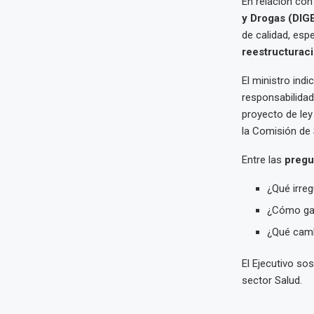
En relación co
y Drogas (DIG
de calidad, esp
reestructuraci
El ministro indi
responsabilida
proyecto de ley
la Comisión de 
Entre las
pregu
¿Qué irre
¿Cómo gar
¿Qué camb
El Ejecutivo so
sector Salud.