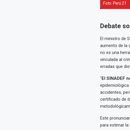
Foto: Perù 21
Debate sob
El ministro de 
aumento de la v
no es una herr
vinculada al cr
erradas que dis
“
El SINADEF no
epidemiológica 
accidentes, pero
certificado de 
metodológicamen
Este pronuncia
para estimar la