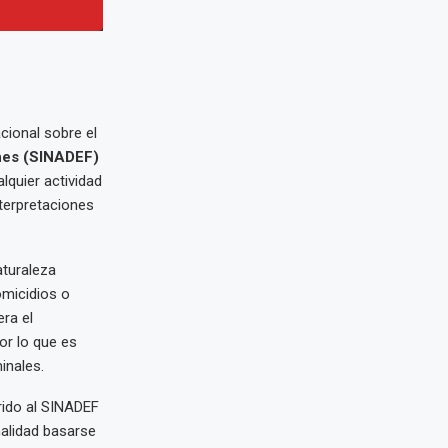
cional sobre el
nes (SINADEF)
lquier actividad
nterpretaciones
aturaleza
omicidios o
era el
or lo que es
inales.
rido al SINADEF
nalidad basarse