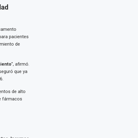
dad
dicamento
para pacientes
tamiento de
miento
”, afirmó.
aseguró que ya
6.
entos de alto
de fármacos