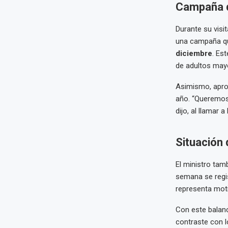
Campaña d
Durante su visit
una campaña qui
diciembre
. Es
de adultos mayo
Asimismo, aprov
año. “Queremos
dijo, al llamar 
Situación
El ministro ta
semana se regi
representa moti
Con este balanc
contraste con l