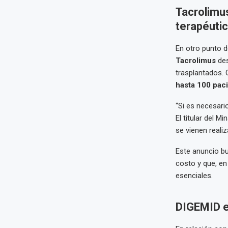
Tacrolimus
terapéuti
En otro punto d
Tacrolimus
des
trasplantados. Q
hasta 100 paci
“Si es necesar
El titular del 
se vienen reali
Este anuncio bu
costo y que, en
esenciales.
DIGEMID e