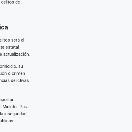
 delitos de
ica
litos será el
ta estatal
 actualización.
homicidio, su
sión o crimen
cias delictivas.
aportar
Mininter. Para
la inseguridad
úblicas.