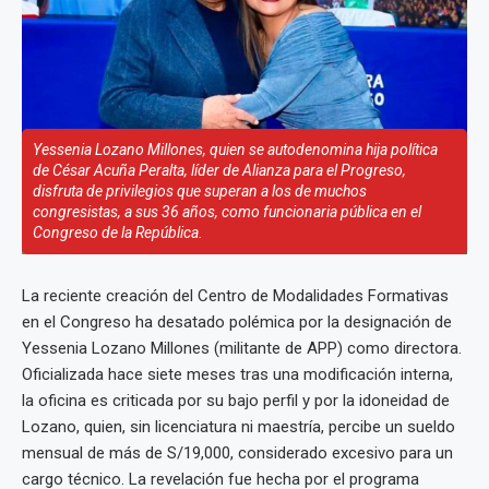
Yessenia Lozano Millones, quien se autodenomina hija política
de César Acuña Peralta, líder de Alianza para el Progreso,
disfruta de privilegios que superan a los de muchos
congresistas, a sus 36 años, como funcionaria pública en el
Congreso de la República.
La reciente creación del Centro de Modalidades Formativas
en el Congreso ha desatado polémica por la designación de
Yessenia Lozano Millones (militante de APP) como directora.
Oficializada hace siete meses tras una modificación interna,
la oficina es criticada por su bajo perfil y por la idoneidad de
Lozano, quien, sin licenciatura ni maestría, percibe un sueldo
mensual de más de S/19,000, considerado excesivo para un
cargo técnico. La revelación fue hecha por el programa