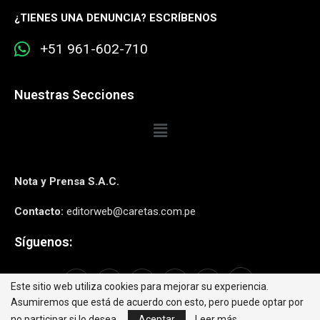
¿
TIENES UNA DENUNCIA? ESCRÍBENOS
+51 961-602-710
Nuestras Secciones
Nota y Prensa S.A.C.
Contacto:
editorweb@caretas.com.pe
Síguenos:
Este sitio web utiliza cookies para mejorar su experiencia.
Asumiremos que está de acuerdo con esto, pero puede optar por
no participar si lo desea.
Aceptar
Leer más