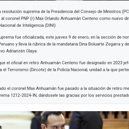
a resolución suprema de la Presidencia del Consejo de Ministros (PC
ó al coronel PNP (r) Max Orlando Anhuamán Centeno como nuevo dire
Nacional de Inteligencia (DINI).
uprema fue oficializada, este jueves 9 de enero, en la sección de no
l Peruano y lleva la rúbrica de la mandataria Dina Boluarte Zegarra y del
vo Adrianzén Olaya.
ue el oficial en retiro Anhuamán Centeno fue designado en 2023 jef
 el Terrorismo (Dircote) de la Policía Nacional, unidad a la que pert
ado el coronel Max Anhuamán fue pasado a la situación de retiro m
ema 1212-2024-IN, dándosele las gracias por los servicios prestad