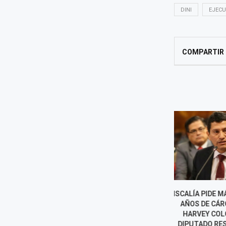
DINI
EJECU
COMPARTIR
FISCALÍA PIDE MÁS DE NUEVE
PEDRO PABL
AÑOS DE CÁRCEL PARA
RESPALD
HARVEY COLCHADO Y
PRESIDEN
DIPUTADO RESPONDE:...
ALEJANDRO