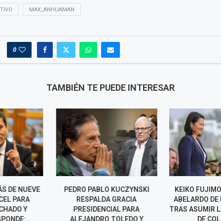
TIVO
MAX_ANHUAMAN
0
TAMBIÉN TE PUEDE INTERESAR
O KUCZYNSKI
KEIKO FUJIMORI FELICITA A
NORMA YARRO
A GRACIA
ABELARDO DE LA ESPRIELLA
POSIBLE 
CIAL PARA
TRAS ASUMIR LA PRESIDENCIA
REELECCIÓN 
 TOLEDO Y
DE COLOMBIA
RAFAEL LÓPEZ