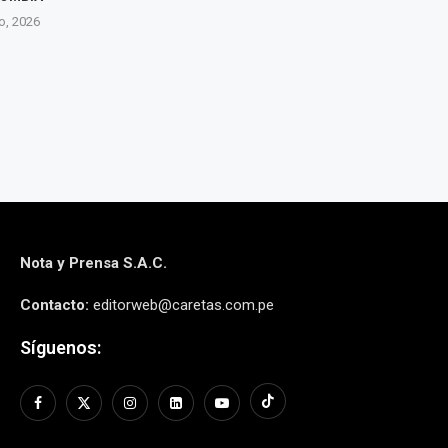
AFECTADOS...
to, 2026
7 agos
7 agosto, 2026
Nota y Prensa S.A.C.
Contacto:
editorweb@caretas.com.pe
Síguenos: