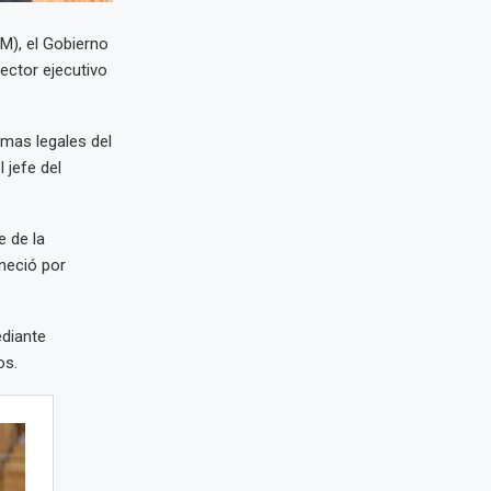
M), el Gobierno
ctor ejecutivo
rmas legales del
 jefe del
e de la
eneció por
ediante
os.