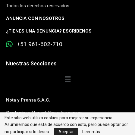
Todos los derechos reservados
ANUNCIA CON NOSOTROS
¿
TIENES UNA DENUNCIA? ESCRÍBENOS
+51 961-602-710
Nuestras Secciones
Nota y Prensa S.A.C.
Contacto:
editorweb@caretas.com.pe
Este sitio web utiliza cookies para mejorar su experiencia.
Asumiremos que está de acuerdo con esto, pero puede optar por
Síguenos:
no participar si lo desea.
Aceptar
Leer más