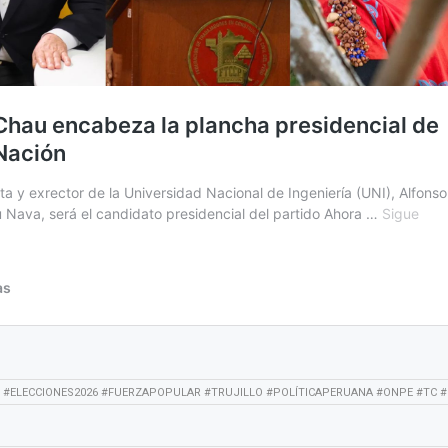
I #ELECCIONES2026 #FUERZAPOPULAR #TRUJILLO #POLÍTICAPERUANA #ONPE #TC 