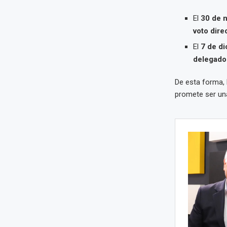
El
30 de 
voto dire
El
7 de d
delegado
De esta forma, 
promete ser una