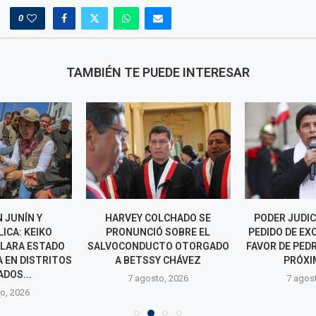
0
TAMBIÉN TE PUEDE INTERESAR
 JUNÍN Y
HARVEY COLCHADO SE
PODER JUDIC
ICA: KEIKO
PRONUNCIÓ SOBRE EL
PEDIDO DE EX
CLARA ESTADO
SALVOCONDUCTO OTORGADO
FAVOR DE PED
 EN DISTRITOS
A BETSSY CHÁVEZ
PRÓXIM
DOS...
7 agosto, 2026
7 agos
o, 2026