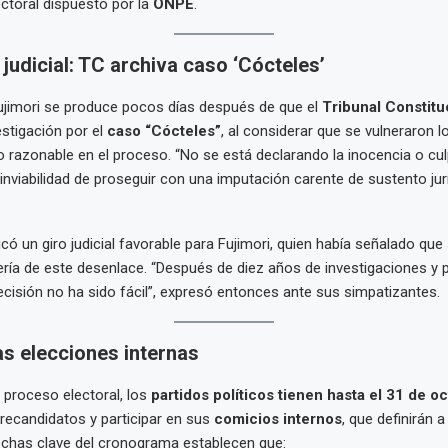
ctoral dispuesto por la
ONPE
.
 judicial: TC archiva caso ‘Cócteles’
ujimori se produce pocos días después de que el
Tribunal Constitu
estigación por el
caso “Cócteles”
, al considerar que se vulneraron l
zo razonable en el proceso. “No se está declarando la inocencia o culp
inviabilidad de proseguir con una imputación carente de sustento jurí
ficó un giro judicial favorable para Fujimori, quien había señalado que
ería de este desenlace. “Después de diez años de investigaciones y 
decisión no ha sido fácil”, expresó entonces ante sus simpatizantes.
as elecciones internas
l proceso electoral, los
partidos políticos tienen hasta el 31 de o
 precandidatos y participar en sus
comicios internos
, que definirán 
fechas clave del cronograma establecen que: