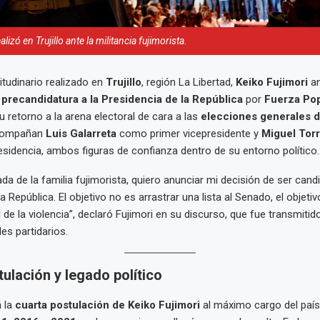
lizó en Trujillo ante la militancia fujimorista.
itudinario realizado en
Trujillo
, región La Libertad,
Keiko Fujimori
an
u
precandidatura a la Presidencia de la República
por
Fuerza Pop
 retorno a la arena electoral de cara a las
elecciones generales de
acompañan
Luis Galarreta
como primer vicepresidente y
Miguel Tor
sidencia, ambos figuras de confianza dentro de su entorno político.
da de la familia fujimorista, quiero anunciar mi decisión de ser candi
a República. El objetivo no es arrastrar una lista al Senado, el objetivo
 de la violencia”, declaró Fujimori en su discurso, que fue transmitid
es partidarios.
ulación y legado político
 la
cuarta postulación de Keiko Fujimori
al máximo cargo del país