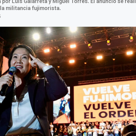
or Luis Galarreta y Miguel Torres. El anuncio se real
 la militancia fujimorista.
5