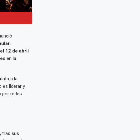
unció
ular
,
l 12 de abril
res
en la
data a la
 es liderar y
o por redes
, tras sus