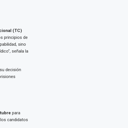
cional (TC)
os principios de
abilidad, sino
dico”, señala la
 su decisión
prisiones
ctubre
para
a los candidatos