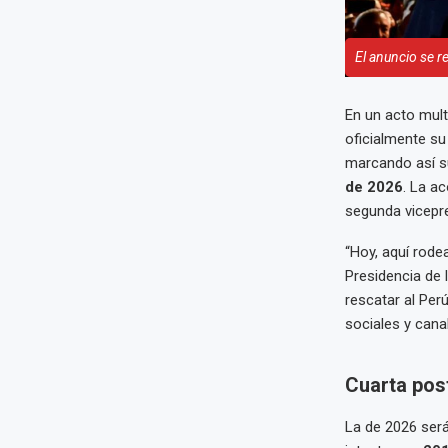
El anuncio se rea
En un acto mult
oficialmente s
marcando así su
de 2026
. La 
segunda vicepre
“Hoy, aquí rodea
Presidencia de l
rescatar al Perú
sociales y canal
Cuarta post
La de 2026 será