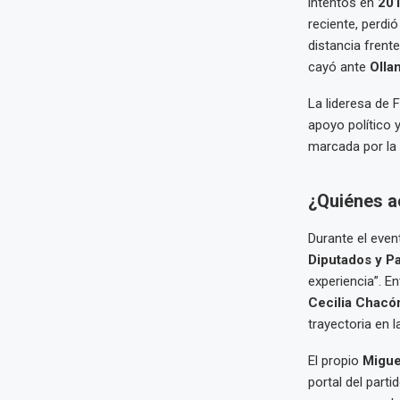
intentos en
201
reciente, perdi
distancia frent
cayó ante
Olla
La lideresa de 
apoyo político 
marcada por la 
¿Quiénes ac
Durante el even
Diputados y P
experiencia”. 
Cecilia Chacó
trayectoria en l
El propio
Migue
portal del part