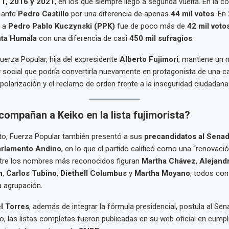
1, 2016 y 2021
, en los que siempre llegó a segunda vuelta. En la 
ó ante
Pedro Castillo
por una diferencia de apenas
44 mil votos
. En
e a
Pedro Pablo Kuczynski (PPK)
fue de poco más de
42 mil voto
nta Humala
con una diferencia de casi
450 mil sufragios
.
Fuerza Popular, hija del expresidente
Alberto Fujimori
, mantiene un 
y social que podría convertirla nuevamente en protagonista de una
polarización y el reclamo de orden frente a la inseguridad ciudadana
ompañan a Keiko en la lista fujimorista?
to, Fuerza Popular también presentó a sus
precandidatos al Sena
arlamento Andino
, en lo que el partido calificó como una “renovaci
Entre los nombres más reconocidos figuran
Martha Chávez
,
Alejand
n
,
Carlos Tubino
,
Diethell Columbus
y
Martha Moyano
, todos con
a agrupación.
l Torres
, además de integrar la fórmula presidencial, postula al Sen
ido, las listas completas fueron publicadas en su web oficial en cumpl