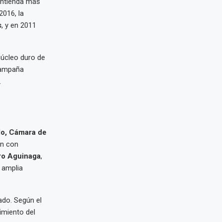
contienda más
 2016, la
s
, y en 2011
núcleo duro de
 campaña
.
do, Cámara de
ón con
ro Aguinaga
,
 amplia
ado. Según el
imiento del