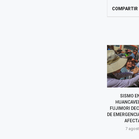
COMPARTIR
NORMA YARROW HABLA SOBRE
SISMO EN
POSIBLE INTENTO DE
HUANCAVEL
REELECCIÓN ENCUBIERTA DE
FUJIMORI DE
RAFAEL LÓPEZ ALIAGA EN...
DE EMERGENCIA
AFECTA
7 agosto, 2026
7 agost