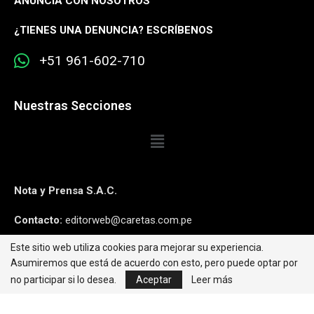
ANUNCIA CON NOSOTROS
¿
TIENES UNA DENUNCIA? ESCRÍBENOS
+51 961-602-710
Nuestras Secciones
Nota y Prensa S.A.C.
Contacto:
editorweb@caretas.com.pe
Este sitio web utiliza cookies para mejorar su experiencia.
Síguenos:
Asumiremos que está de acuerdo con esto, pero puede optar por
no participar si lo desea.
Aceptar
Leer más