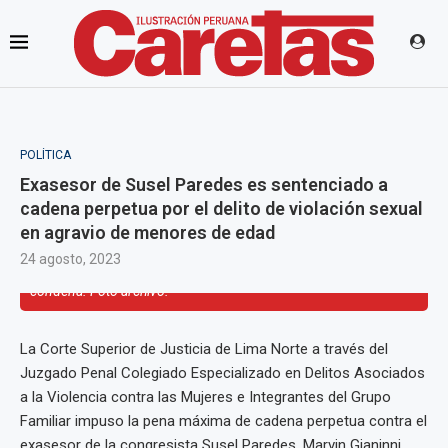
POLÍTICA
Exasesor de Susel Paredes es sentenciado a
cadena perpetua por el delito de violación sexual
en agravio de menores de edad
Marvin Gianinni Gómez escuchó la lectura íntegra de la sentencia
24 agosto, 2023
desde el Centro Penitenciario de Aucallama, lugar donde purgará
condena. Foto archivo.
La Corte Superior de Justicia de Lima Norte a través del
Juzgado Penal Colegiado Especializado en Delitos Asociados
a la Violencia contra las Mujeres e Integrantes del Grupo
Familiar impuso la pena máxima de cadena perpetua contra el
exasesor de la congresista Susel Paredes, Marvin Gianinni