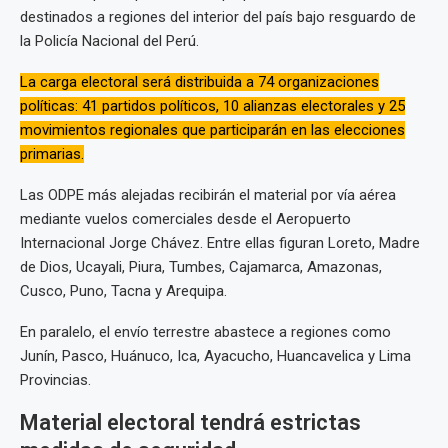
destinados a regiones del interior del país bajo resguardo de
la Policía Nacional del Perú.
La carga electoral será distribuida a 74 organizaciones
políticas: 41 partidos políticos, 10 alianzas electorales y 25
movimientos regionales que participarán en las elecciones
primarias.
Las ODPE más alejadas recibirán el material por vía aérea
mediante vuelos comerciales desde el Aeropuerto
Internacional Jorge Chávez. Entre ellas figuran Loreto, Madre
de Dios, Ucayali, Piura, Tumbes, Cajamarca, Amazonas,
Cusco, Puno, Tacna y Arequipa.
En paralelo, el envío terrestre abastece a regiones como
Junín, Pasco, Huánuco, Ica, Ayacucho, Huancavelica y Lima
Provincias.
Material electoral tendrá estrictas