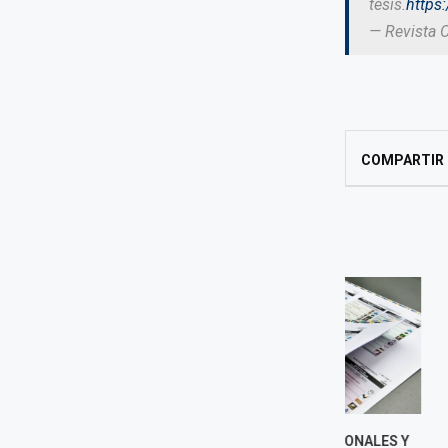
tesis.
https
— Revista 
COMPARTIR
ELECCIONES REGIONALES Y
NILSA CHA