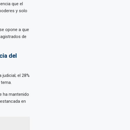
dencia que el
poderes y solo
 se opone a que
magistrados de
cia del
judicial; el 28%
 tema.
se ha mantenido
á estancada en