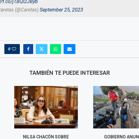
://t.co/jTBQI2JByb
Caretas (@Caretas)
September 25, 2023
0
TAMBIÉN TE PUEDE INTERESAR
CÓN SOBRE
GOBIERNO ANUNCIA
SENADO