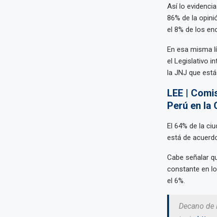
Así lo evidencia
86% de la opini
el 8% de los en
En esa misma lí
el Legislativo 
la JNJ que está
LEE | Comi
Perú en la
El 64% de la ciu
está de acuerdo
Cabe señalar qu
constante en lo
el 6%.
Decano de l