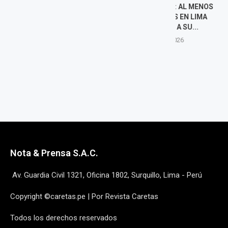
MUNICIPALES 2026: AL MENOS
BLINDAJE DE
SEIS CANDIDATOS EN LIMA
JULIÁN PÉREZ:
RENUNCIARON A SU...
RASE
5 agosto, 2026
5 agost
Nota & Prensa S.A.C.
Av. Guardia Civil 1321, Oficina 1802, Surquillo, Lima - Perú
Copyright ©caretas.pe | Por Revista Caretas
Todos los derechos reservados