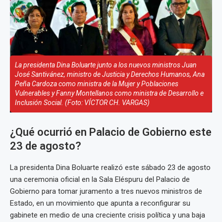
La presidenta Dina Boluarte junto a los nuevos ministros Juan
José Santivánez, ministro de Justicia y Derechos Humanos, Ana
Peña Cardoza como ministra de la Mujer y Poblaciones
Vulnerables y Fanny Montellanos como ministra de Desarrollo e
Inclusión Social. (Foto: VÍCTOR CH. VARGAS)
¿Qué ocurrió en Palacio de Gobierno este
23 de agosto?
La presidenta Dina Boluarte realizó este sábado 23 de agosto
una ceremonia oficial en la Sala Eléspuru del Palacio de
Gobierno para tomar juramento a tres nuevos ministros de
Estado, en un movimiento que apunta a reconfigurar su
gabinete en medio de una creciente crisis política y una baja