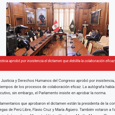
ticia aprobó por insistencia el dictamen que debilita la colaboración eficaz
 Justicia y Derechos Humanos del Congreso aprobó por insistencia,
tiempos de los procesos de colaboración eficaz. La autógrafa habí
ecutivo, sin embargo, el Parlamento insiste en aprobar la norma.
rlamentarios que aprobaron el dictamen están la presidenta de la co
legas de Perú Libre, Flavio Cruz y María Agüero. También votaron a fa