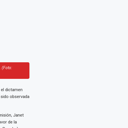
. (Foto:
 el dictamen
a sido observada
misión, Janet
vor de la