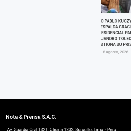
PEDRO PABLO KUCZYNSKI
KEIKO FUJIMO
RESPALDA GRACIA
ABELARDO DE 
PRESIDENCIAL PARA
TRAS ASUMIR L
ALEJANDRO TOLEDO Y
DE CO
CUESTIONA SU PRISIÓN
8 agost
8 agosto, 2026
Nota & Prensa S.A.C.
Av. Guardia Civil 1321, Oficina 1802, Surquillo, Lima - Perú