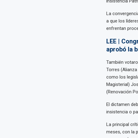
insistencia Pat
La convergencia
a que los líder
enfrentan proc
LEE | Cong
aprobó la 
También votaro
Torres (Alianza
como los legisl
Magisterial) Jo
(Renovación Pop
El dictamen deb
insistencia o pa
La principal cr
meses, con la p