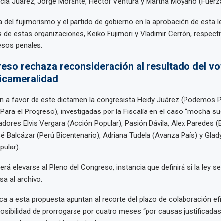
ricia Juárez, Jorge Morante, Héctor Ventura y Martha Moyano (Fuerza
 del fujimorismo y el partido de gobierno en la aprobación de esta l
es de estas organizaciones, Keiko Fujimori y Vladimir Cerrón, respect
esos penales.
reso rechaza reconsideración al resultado del vo
bicameralidad
n a favor de este dictamen la congresista Heidy Juárez (Podemos P
 Para el Progreso), investigadas por la Fiscalía en el caso “mocha sue
adores Elvis Vergara (Acción Popular), Pasión Dávila, Alex Paredes (
sé Balcázar (Perú Bicentenario), Adriana Tudela (Avanza País) y Glad
ular).
erá elevarse al Pleno del Congreso, instancia que definirá si la ley s
sa al archivo.
ítica a esta propuesta apuntan al recorte del plazo de colaboración e
osibilidad de prorrogarse por cuatro meses “por causas justificadas