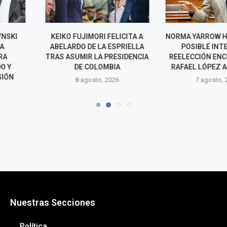
RI FELICITA A
NORMA YARROW HABLA SOBRE
SISMO E
LA ESPRIELLA
POSIBLE INTENTO DE
HUANCAVEL
A PRESIDENCIA
REELECCIÓN ENCUBIERTA DE
FUJIMORI DE
LOMBIA
RAFAEL LÓPEZ ALIAGA EN...
DE EMERGENCI
AFECT
o, 2026
7 agosto, 2026
7 agos
Nuestras Secciones
Política