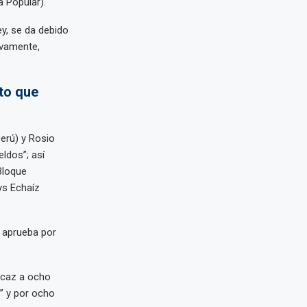
 Popular).
ey, se da debido
ivamente,
to que
erú) y Rosio
ldos”; así
Bloque
ys Echaíz
e aprueba por
ficaz a ocho
” y por ocho