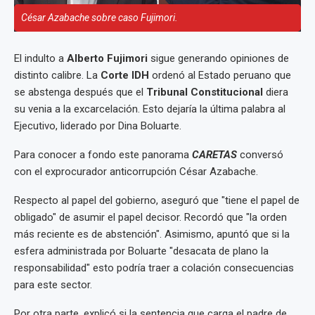
César Azabache sobre caso Fujimori.
El indulto a
Alberto Fujimori
sigue generando opiniones de
distinto calibre. La
Corte IDH
ordenó al Estado peruano que
se abstenga después que el
Tribunal Constitucional
diera
su venia a la excarcelación. Esto dejaría la última palabra al
Ejecutivo, liderado por Dina Boluarte.
Para conocer a fondo este panorama
CARETAS
conversó
con el exprocurador anticorrupción César Azabache.
Respecto al papel del gobierno, aseguró que "tiene el papel de
obligado" de asumir el papel decisor. Recordó que "la orden
más reciente es de abstención". Asimismo, apuntó que si la
esfera administrada por Boluarte "desacata de plano la
responsabilidad" esto podría traer a colación consecuencias
para este sector.
Por otra parte, explicó si la sentencia que carga el padre de