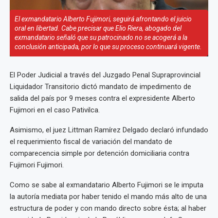
El exmandatario Alberto Fujimori, seguirá afrontando el juicio
oral en libertad. Cabe precisar que Elio Riera, abogado del
exmandatario señaló que su patrocinado no se acogerá a la
conclusión anticipada, por lo que su proceso continuará vigente.
El Poder Judicial a través del Juzgado Penal Supraprovincial
Liquidador Transitorio dictó mandato de impedimento de
salida del país por 9 meses contra el expresidente Alberto
Fujimori en el caso Pativilca.
Asimismo, el juez Littman Ramírez Delgado declaró infundado
el requerimiento fiscal de variación del mandato de
comparecencia simple por detención domiciliaria contra
Fujimori Fujimori.
Como se sabe al exmandatario Alberto Fujimori se le imputa
la autoría mediata por haber tenido el mando más alto de una
estructura de poder y con mando directo sobre ésta; al haber