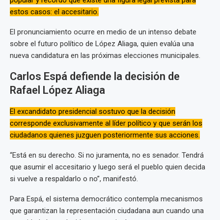
popular y recordó que existe una figura legal prevista para
estos casos: el accesitario.
El pronunciamiento ocurre en medio de un intenso debate
sobre el futuro político de López Aliaga, quien evalúa una
nueva candidatura en las próximas elecciones municipales.
Carlos Espá defiende la decisión de
Rafael López Aliaga
El excandidato presidencial sostuvo que la decisión
corresponde exclusivamente al líder político y que serán los
ciudadanos quienes juzguen posteriormente sus acciones.
“Está en su derecho. Si no juramenta, no es senador. Tendrá
que asumir el accesitario y luego será el pueblo quien decida
si vuelve a respaldarlo o no”, manifestó.
Para Espá, el sistema democrático contempla mecanismos
que garantizan la representación ciudadana aun cuando una