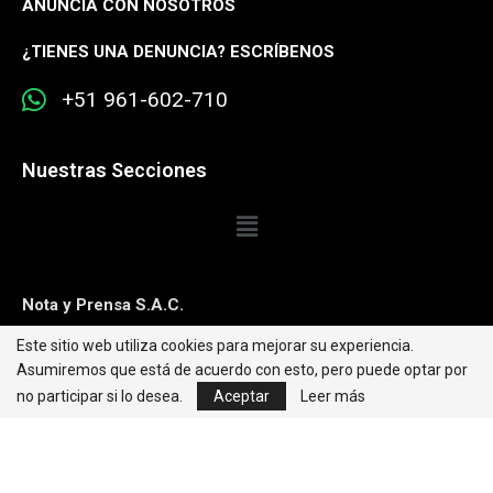
ANUNCIA CON NOSOTROS
¿
TIENES UNA DENUNCIA? ESCRÍBENOS
+51 961-602-710
Nuestras Secciones
Nota y Prensa S.A.C.
Este sitio web utiliza cookies para mejorar su experiencia.
Contacto:
editorweb@caretas.com.pe
Asumiremos que está de acuerdo con esto, pero puede optar por
Síguenos:
no participar si lo desea.
Aceptar
Leer más