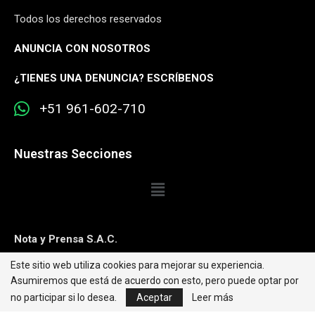
Todos los derechos reservados
ANUNCIA CON NOSOTROS
¿
TIENES UNA DENUNCIA? ESCRÍBENOS
+51 961-602-710
Nuestras Secciones
Nota y Prensa S.A.C.
Este sitio web utiliza cookies para mejorar su experiencia.
Contacto:
editorweb@caretas.com.pe
Asumiremos que está de acuerdo con esto, pero puede optar por
Síguenos:
no participar si lo desea.
Aceptar
Leer más