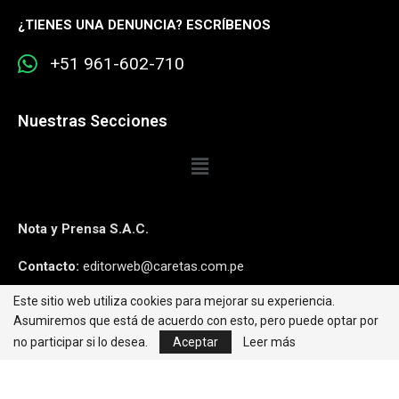
¿
TIENES UNA DENUNCIA? ESCRÍBENOS
+51 961-602-710
Nuestras Secciones
Nota y Prensa S.A.C.
Contacto:
editorweb@caretas.com.pe
Este sitio web utiliza cookies para mejorar su experiencia.
Síguenos:
Asumiremos que está de acuerdo con esto, pero puede optar por
no participar si lo desea.
Aceptar
Leer más