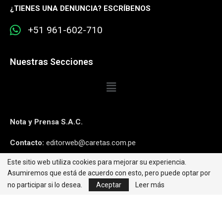
¿
TIENES UNA DENUNCIA? ESCRÍBENOS
+51 961-602-710
Nuestras Secciones
Nota y Prensa S.A.C.
Contacto:
editorweb@caretas.com.pe
Este sitio web utiliza cookies para mejorar su experiencia.
Síguenos:
Asumiremos que está de acuerdo con esto, pero puede optar por
no participar si lo desea.
Aceptar
Leer más