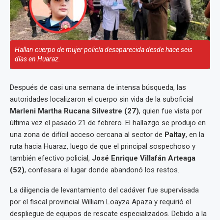
Hallan cuerpo de mujer policía desaparecida desde hace seis
días en Huaraz.
Después de casi una semana de intensa búsqueda, las
autoridades localizaron el cuerpo sin vida de la suboficial
Marleni Martha Rucana Silvestre (27)
, quien fue vista por
última vez el pasado 21 de febrero. El hallazgo se produjo en
una zona de difícil acceso cercana al sector de
Paltay
, en la
ruta hacia Huaraz, luego de que el principal sospechoso y
también efectivo policial,
José Enrique Villafán Arteaga
(52)
, confesara el lugar donde abandonó los restos.
La diligencia de levantamiento del cadáver fue supervisada
por el fiscal provincial William Loayza Apaza y requirió el
despliegue de equipos de rescate especializados. Debido a la