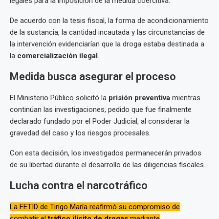
legales para la imposición de la medida coercitiva.
De acuerdo con la tesis fiscal, la forma de acondicionamiento
de la sustancia, la cantidad incautada y las circunstancias de
la intervención evidenciarían que la droga estaba destinada a
la
comercialización ilegal
.
Medida busca asegurar el proceso
El Ministerio Público solicitó la
prisión preventiva
mientras
continúan las investigaciones, pedido que fue finalmente
declarado fundado por el Poder Judicial, al considerar la
gravedad del caso y los riesgos procesales.
Con esta decisión, los investigados permanecerán privados
de su libertad durante el desarrollo de las diligencias fiscales.
Lucha contra el narcotráfico
La FETID de Tingo María reafirmó su compromiso de
combatir el
tráfico ilícito de drogas
mediante