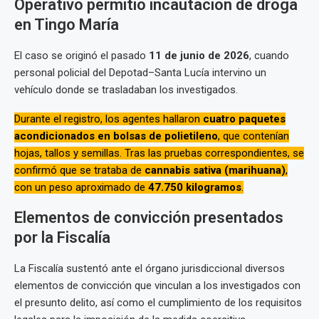
Operativo permitió incautación de droga
en Tingo María
El caso se originó el pasado
11 de junio de 2026
, cuando
personal policial del Depotad–Santa Lucía intervino un
vehículo donde se trasladaban los investigados.
Durante el registro, los agentes hallaron
cuatro paquetes
acondicionados en bolsas de polietileno
, que contenían
hojas, tallos y semillas. Tras las pruebas correspondientes, se
confirmó que se trataba de
cannabis sativa (marihuana)
,
con un peso aproximado de
47.750 kilogramos
.
Elementos de convicción presentados
por la Fiscalía
La Fiscalía sustentó ante el órgano jurisdiccional diversos
elementos de convicción que vinculan a los investigados con
el presunto delito, así como el cumplimiento de los requisitos